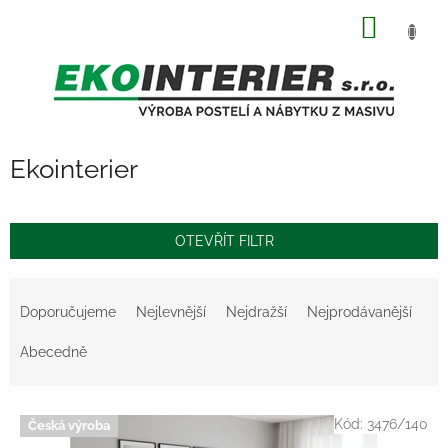
Přejít
NÁKUP
na
obsah
KOŠÍK
Ekointerier
OTEVŘÍT FILTR
Ř
a
Doporučujeme
Nejlevnější
Nejdražší
Nejprodávanější
z
e
Abecedně
n
í
V
p
Kód:
3476/140
Česká výroba
ý
r