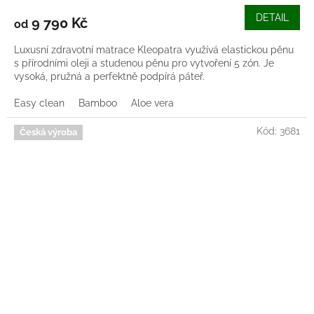
DETAIL
9 790 Kč
od
Luxusní zdravotní matrace Kleopatra využívá elastickou pěnu
s přírodními oleji a studenou pěnu pro vytvoření 5 zón. Je
vysoká, pružná a perfektně podpírá páteř.
Easy clean
Bamboo
Aloe vera
Kód:
3681
Česká výroba