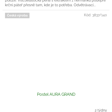
poloze. Viscoelastická pěna s extraktem z heřmánku podepře
krční páteř přesně tam, kde je to potřeba. Odvětrávací...
Kód:
3837/140
Česká výroba
Postel AURA GRAND
2 týdny