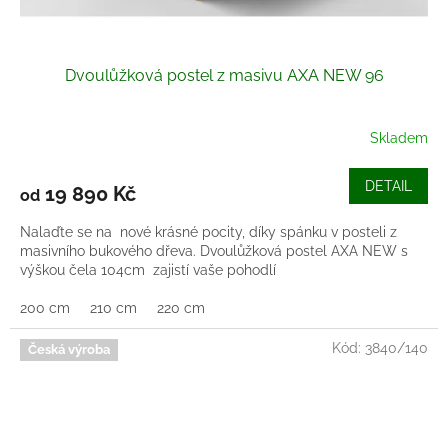
Dvoulůžková postel z masivu AXA NEW 96
Skladem
DETAIL
19 890 Kč
od
Nalaďte se na nové krásné pocity, díky spánku v posteli z
masivního bukového dřeva. Dvoulůžková postel AXA NEW s
výškou čela 104cm zajistí vaše pohodlí
200 cm
210 cm
220 cm
Kód:
3840/140
Česká výroba