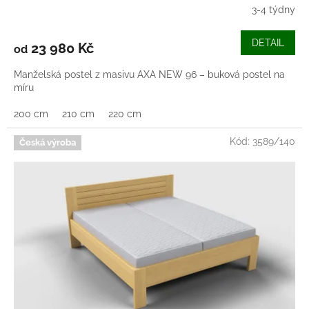
3-4 týdny
Průměrné
hodnocení
produktu
DETAIL
23 980 Kč
od
je
5,0
Manželská postel z masivu AXA NEW 96 – buková postel na
z
míru
5
hvězdiček.
200 cm
210 cm
220 cm
Kód:
3589/140
Česká výroba