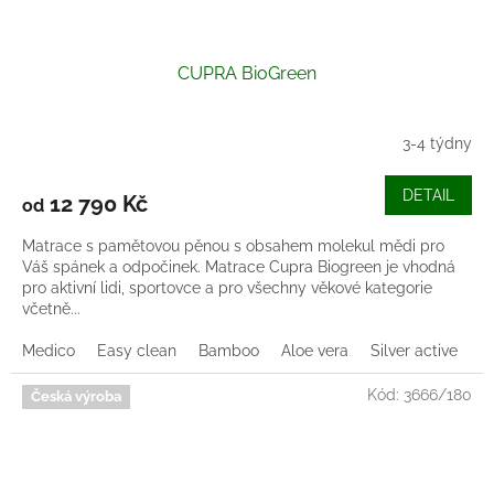
CUPRA BioGreen
3-4 týdny
DETAIL
12 790 Kč
od
Matrace s pamětovou pěnou s obsahem molekul mědi pro
Váš spánek a odpočinek. Matrace Cupra Biogreen je vhodná
pro aktivní lidi, sportovce a pro všechny věkové kategorie
včetně...
Medico
Easy clean
Bamboo
Aloe vera
Silver active
Z
Kód:
3666/180
Česká výroba