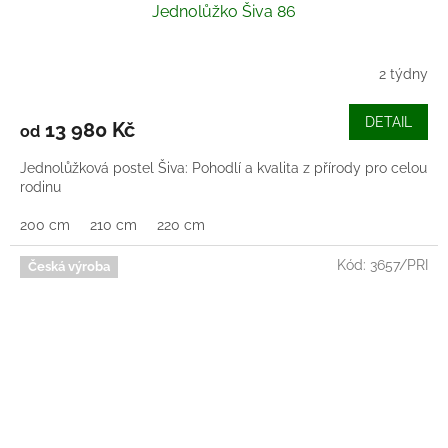
Jednolůžko Šiva 86
2 týdny
DETAIL
13 980 Kč
od
Jednolůžková postel Šiva: Pohodlí a kvalita z přírody pro celou
rodinu
200 cm
210 cm
220 cm
Kód:
3657/PRI
Česká výroba