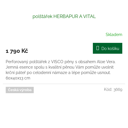
polštářek HERBAPUR A VITAL
Skladem
Do košíku
1 790 Kč
Perforovaný polštářek z VISCO pěny s obsahem Aloe Vera.
Jemná esence spolu s kvalitní pěnou Vám pomůže uvolnit
krční páteř po celodenní námaze a lépe pomůže usnout.
60x40x13 cm
Kód:
3669
Česká výroba