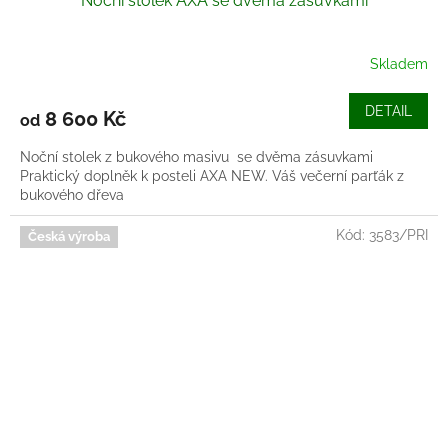
Noční stolek AXA se dvěma zásuvkami
Skladem
DETAIL
8 600 Kč
od
Noční stolek z bukového masivu se dvěma zásuvkami
Praktický doplněk k posteli AXA NEW. Váš večerní parťák z
bukového dřeva
Kód:
3583/PRI
Česká výroba