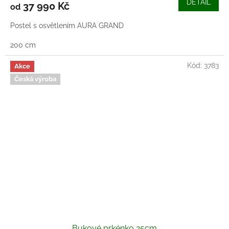
DETAIL
37 990 Kč
od
Postel s osvětlením AURA GRAND
200 cm
Kód:
3783
Akce
Česká výroba
Bukové prkénko 25cm