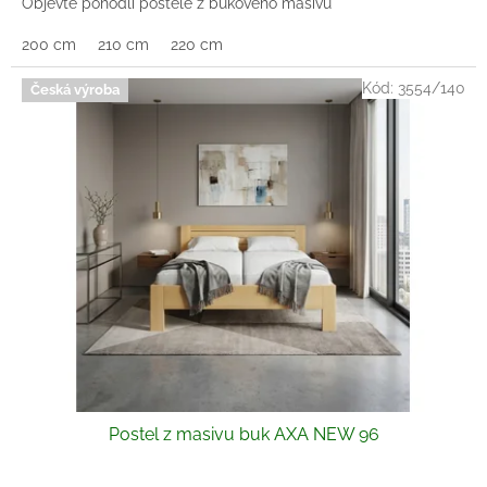
Objevte pohodlí postele z bukového masivu
z
5
200 cm
210 cm
220 cm
hvězdiček.
Kód:
3554/140
Česká výroba
Postel z masivu buk AXA NEW 96