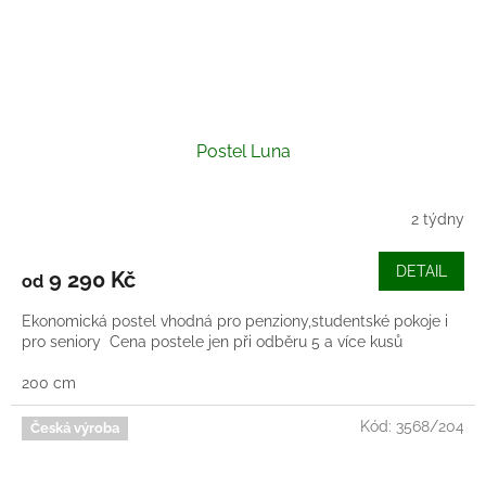
Postel Luna
2 týdny
Průměrné
hodnocení
produktu
DETAIL
9 290 Kč
od
je
5,0
Ekonomická postel vhodná pro penziony,studentské pokoje i
z
pro seniory Cena postele jen při odběru 5 a více kusů
5
hvězdiček.
200 cm
Kód:
3568/204
Česká výroba