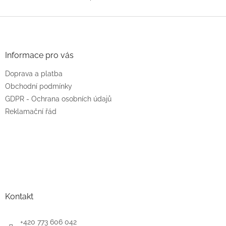
O
v
l
Z
á
á
d
p
a
a
Informace pro vás
c
t
í
Doprava a platba
í
p
r
Obchodní podmínky
v
GDPR - Ochrana osobních údajů
k
Reklamační řád
y
v
ý
p
i
s
u
Kontakt
+420 773 606 042