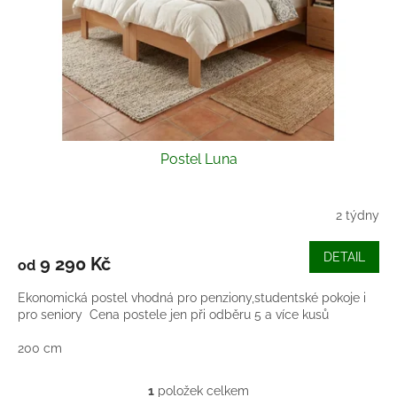
o
d
u
k
t
ů
Postel Luna
2 týdny
Průměrné
hodnocení
produktu
DETAIL
9 290 Kč
od
je
5,0
Ekonomická postel vhodná pro penziony,studentské pokoje i
z
pro seniory Cena postele jen při odběru 5 a více kusů
5
hvězdiček.
200 cm
1
položek celkem