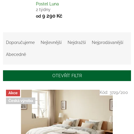
Postel Luna
2 týdny
9 290 Kč
od
Ř
a
Doporučujeme
Nejlevnější
Nejdražší
Nejprodávanější
z
e
Abecedně
n
í
p
OTEVŘÍT FILTR
r
o
V
Kód:
3729/200
Akce
d
ý
u
Česká výroba
p
k
i
t
s
ů
p
r