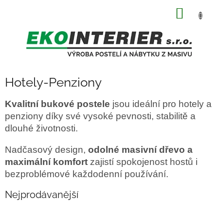
Přejít
NÁKUP
na
obsah
KOŠÍK
Hotely-Penziony
Kvalitní bukové postele
jsou ideální pro hotely a
penziony díky své vysoké pevnosti, stabilitě a
dlouhé životnosti.
Nadčasový design,
odolné masivní dřevo a
maximální komfort
zajistí spokojenost hostů i
bezproblémové každodenní používání.
Nejprodávanější