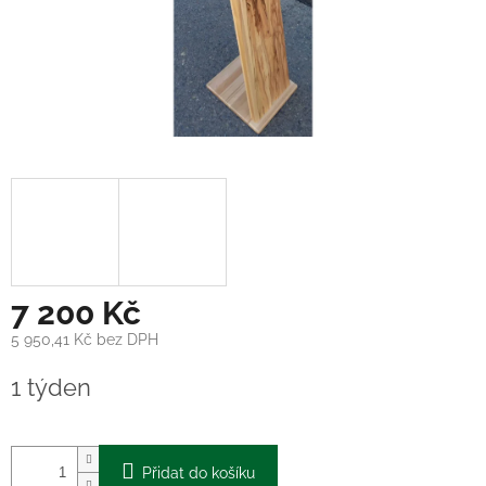
7 200 Kč
5 950,41 Kč bez DPH
Měrná
1 týden
cena:
Přidat do košíku