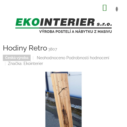
Přejít
NÁKUP
na
obsah
KOŠÍK
Hodiny Retro
3807
Průměrné
Neohodnoceno
Podrobnosti hodnocení
Česká výroba
hodnocení
Značka:
Ekointerier
produktu
je
0,0
z
5
hvězdiček.