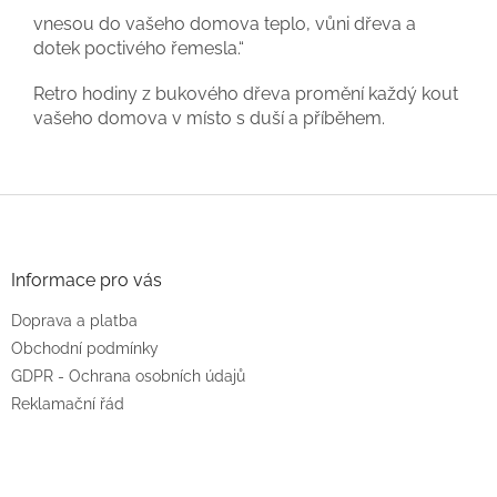
vnesou do vašeho domova teplo, vůni dřeva a
dotek poctivého řemesla.“
Retro hodiny z bukového dřeva promění každý kout
vašeho domova v místo s duší a příběhem.
Z
á
p
a
Informace pro vás
t
Doprava a platba
í
Obchodní podmínky
GDPR - Ochrana osobních údajů
Reklamační řád