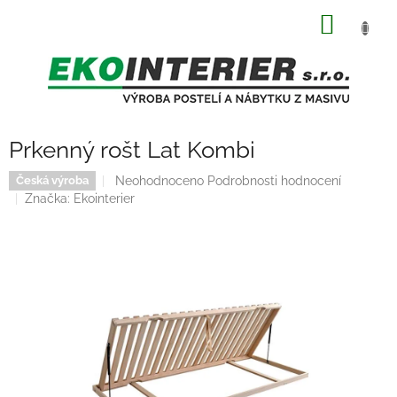
Přejít
NÁKUP
na
obsah
KOŠÍK
Prkenný rošt Lat Kombi
Průměrné
Neohodnoceno
Podrobnosti hodnocení
Česká výroba
hodnocení
Značka:
Ekointerier
produktu
je
0,0
z
5
hvězdiček.