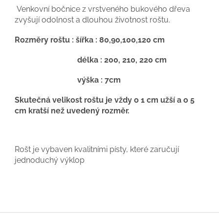
Venkovní bočnice z vrstveného bukového dřeva
zvyšují odolnost a dlouhou životnost roštu.
Rozměry roštu : šířka : 80,90,100,120 cm
délka : 200, 210, 220 cm
výška : 7cm
Skutečná velikost roštu je vždy o 1 cm užší a o 5
cm kratší než uvedený rozměr.
Rošt je vybaven kvalitními písty, které zaručují
jednoduchý výklop
Z