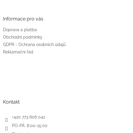
á
p
a
Informace pro vás
t
Doprava a platba
í
Obchodní podmínky
GDPR - Ochrana osobních údajů
Reklamační řád
Kontakt
+420 773 606 042
PO-PÁ: 8:00-15:00