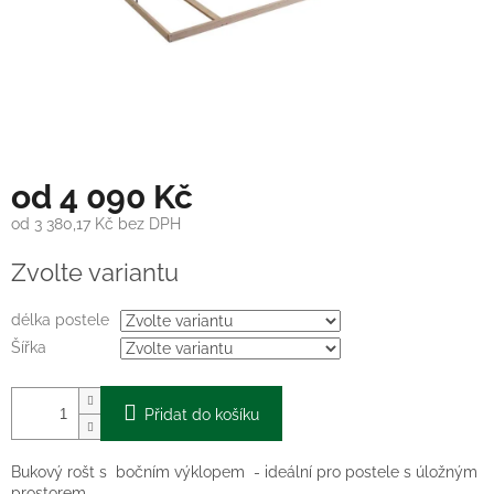
od
4 090 Kč
od
3 380,17 Kč
bez DPH
Měrná
Zvolte variantu
cena:
délka postele
Šířka
Přidat do košíku
Bukový rošt s bočním výklopem - ideální pro postele s úložným
prostorem