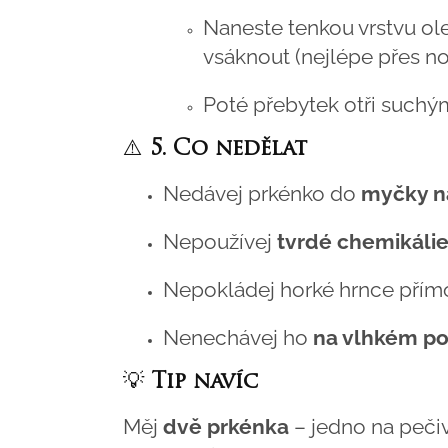
Naneste tenkou vrstvu ol
vsáknout (nejlépe přes no
Poté přebytek otři suchý
⚠️
5. Co nedělat
Nedávej prkénko do
myčky n
Nepoužívej
tvrdé chemikálie
Nepokládej horké hrnce přímo
Nenechávej ho
na vlhkém p
💡
Tip navíc
Měj
dvě prkénka
– jedno na peči