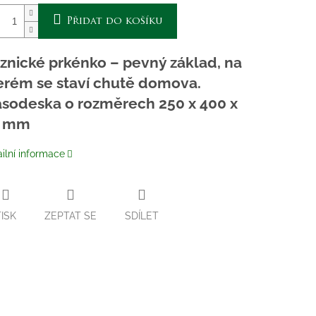
Přidat do košíku
znické prkénko – pevný základ, na
erém se staví chutě domova.
sodeska o rozměrech 250 x 400 x
0 mm
ilní informace
TISK
ZEPTAT SE
SDÍLET