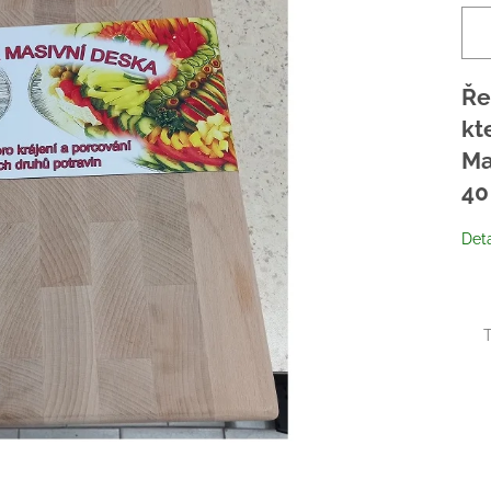
Ře
kt
Ma
4
Deta