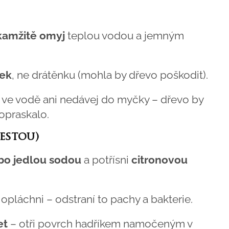
kamžitě omyj
teplou vodou a jemným
ček
, ne drátěnku (mohla by dřevo poškodit).
ve vodě ani nedávej do myčky – dřevo by
popraskalo.
cestou)
ebo jedlou sodou
a potřísni
citronovou
opláchni – odstraní to pachy a bakterie.
et
– otři povrch hadříkem namočeným v