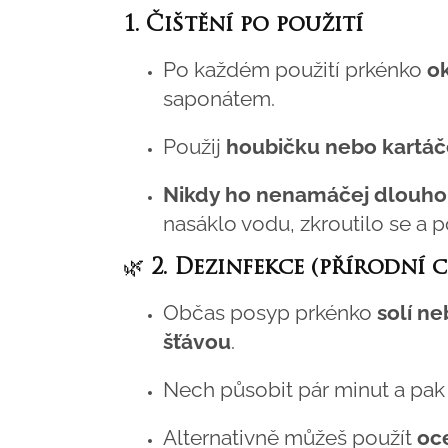
1. Čištění po použití
Po každém použití prkénko
o
saponátem.
Použij
houbičku nebo kartá
Nikdy ho nenamáčej dlouho
nasáklo vodu, zkroutilo se a 
🌿
2. Dezinfekce (přírodní 
Občas posyp prkénko
solí n
šťávou
.
Nech působit pár minut a pak 
Alternativně můžeš použít
oc