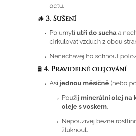
octu.
🪵
3. Sušení
Po umytí
utři do sucha
a nec
cirkulovat vzduch z obou stra
Nenechávej ho schnout polože
🛢️
4. Pravidelné olejování
Asi
jednou měsíčně
(nebo po
Použij
minerální olej na
oleje s voskem
.
Nepoužívej běžné rostlinn
žluknout.