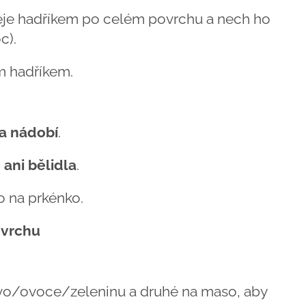
eje hadříkem po celém povrchu a nech ho
c).
m hadříkem.
a nádobí
.
 ani bělidla
.
 na prkénko.
ovrchu
vo/ovoce/zeleninu a druhé na maso, aby