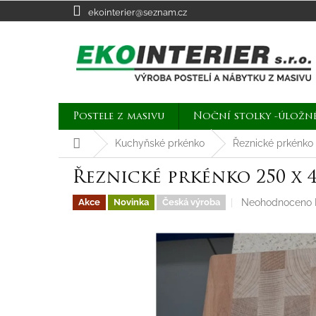
Přejít
ekointerier@seznam.cz
na
obsah
Postele z masivu
Noční stolky -úložn
Domů
Kuchyňské prkénko
Řeznické prkénko
Řeznické prkénko 250 x 4
Průměrné
Neohodnoceno
Akce
Novinka
Česká výroba
hodnocení
produktu
je
0,0
z
5
hvězdiček.