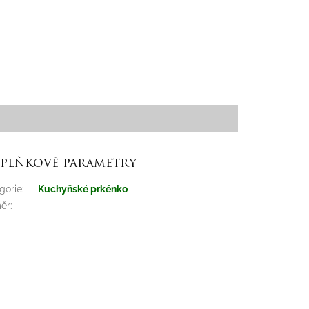
plňkové parametry
gorie
:
Kuchyňské prkénko
ěr
: