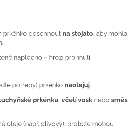
h prkénko doschnout
na stojato
, aby mohla
n.
né naplocho – hrozí prohnutí.
dle potřeby) prkénko
naolejuj
:
 kuchyňské prkénka
,
včelí vosk
nebo
směs
é oleje (např. olivový), protože mohou