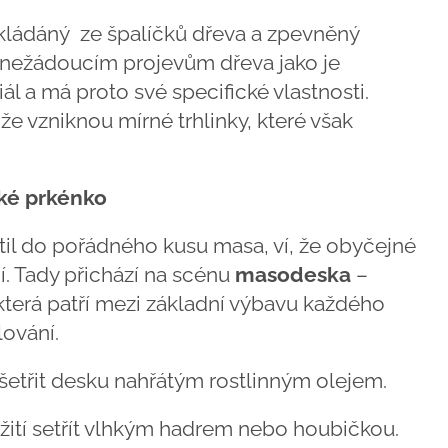
kládáný ze špalíčků dřeva a zpevněný
 nežádoucím projevům dřeva jako je
ál a má proto své specifické vlastnosti.
že vzniknou mírné trhlinky, které však
cké prkénko
til do pořádného kusu masa, ví, že obyčejné
. Tady přichází na scénu
masodeska
–
 která patří mezi základní výbavu každého
lování.
šetřit desku nahřátým rostlinným olejem.
ití setřít vlhkým hadrem nebo houbičkou.