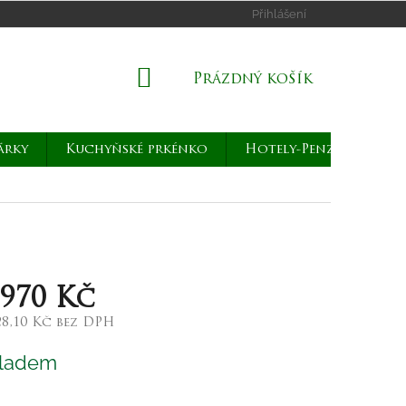
Přihlášení
NÁKUPNÍ
Prázdný košík
KOŠÍK
árky
Kuchyňské prkénko
Hotely-Penziony
 970 Kč
28,10 Kč bez DPH
rná
ladem
a: