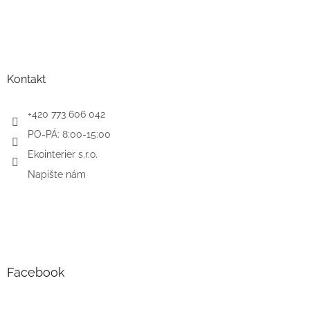
p
i
s
u
Kontakt
+420 773 606 042
PO-PÁ: 8:00-15:00
Ekointerier s.r.o.
Napište nám
Facebook