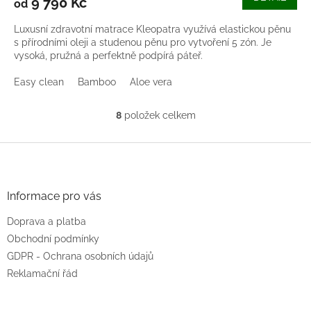
9 790 Kč
od
Luxusní zdravotní matrace Kleopatra využívá elastickou pěnu
s přírodními oleji a studenou pěnu pro vytvoření 5 zón. Je
vysoká, pružná a perfektně podpírá páteř.
Easy clean
Bamboo
Aloe vera
8
položek celkem
O
v
l
Z
á
á
d
p
a
a
Informace pro vás
c
t
í
Doprava a platba
í
p
r
Obchodní podmínky
v
GDPR - Ochrana osobních údajů
k
Reklamační řád
y
v
ý