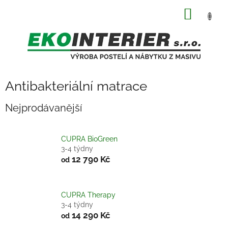
Přejít
NÁKUP
na
obsah
KOŠÍK
Antibakteriální matrace
Nejprodávanější
CUPRA BioGreen
3-4 týdny
12 790 Kč
od
CUPRA Therapy
3-4 týdny
14 290 Kč
od