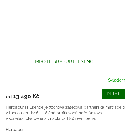
MPO HERBAPUR H ESENCE
Skladem
DETAIL
13 490 Kč
od
Herbapur H Esence je 7zónová zátěžová partnerská matrace o
2 tuhostech. Tvoří ji příčně profilovaná heřmánková
viscoelastická pěna a značková BioGreen pěna.
Herbapur