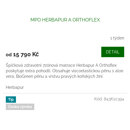
MPO HERBAPUR A ORTHOFLEX
1 týden
DETAIL
15 790 Kč
od
Špičková zdravotní 7zónová matrace Herbapur A Orthoflex
poskytuje extra pohodlí. Obsahuje viscoelastickou pěnu s aloe
vera, BioGreen pěnu a vrstvu pravých koňských žíní.
Herbapur
Kód:
843K10394
Tip
Česká výroba