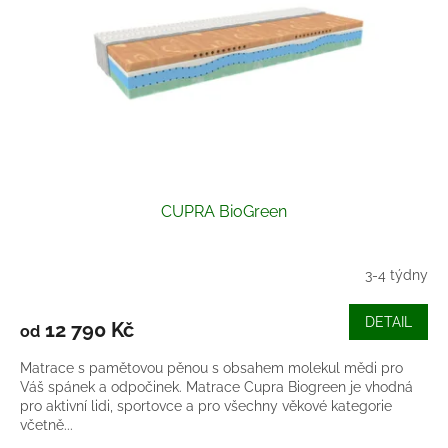
r
o
d
u
k
t
ů
CUPRA BioGreen
3-4 týdny
DETAIL
12 790 Kč
od
Matrace s pamětovou pěnou s obsahem molekul mědi pro
Váš spánek a odpočinek. Matrace Cupra Biogreen je vhodná
pro aktivní lidi, sportovce a pro všechny věkové kategorie
včetně...