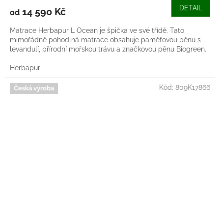
DETAIL
14 590 Kč
od
Matrace Herbapur L Ocean je špička ve své třídě. Tato
mimořádně pohodlná matrace obsahuje paměťovou pěnu s
levandulí, přírodní mořskou trávu a značkovou pěnu Biogreen.
Herbapur
Kód:
809K17866
Česká výroba