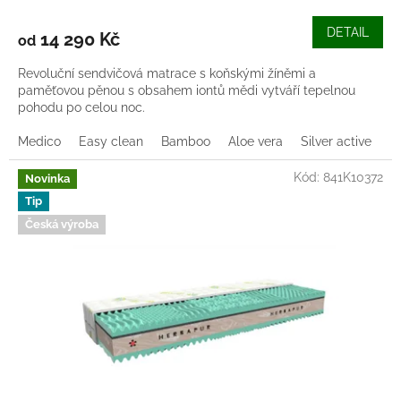
DETAIL
14 290 Kč
od
Revoluční sendvičová matrace s koňskými žíněmi a
paměťovou pěnou s obsahem iontů mědi vytváří tepelnou
pohodu po celou noc.
Medico
Easy clean
Bamboo
Aloe vera
Silver active
Z
Kód:
841K10372
Novinka
Tip
Česká výroba