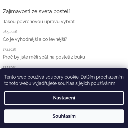
Zajímavosti ze sveta postelí
Jakou povrchovou úpravu vybrat
28.5.2026
Co je výhodnější a co levnější?
17.2.2026
Proč by jste měli spát na posteli z buku
23.1.2026
Tento web používá soubory cookie. Dalším procházením
ARCHIV
tohoto webu vyjadřujete souhlas s jejich používáním.
Nastavení
Vytvořil Shoptet
Souhlasím
Copyright 2026
Ekointerier s.r.o.
. Všechna práva vyhrazena.