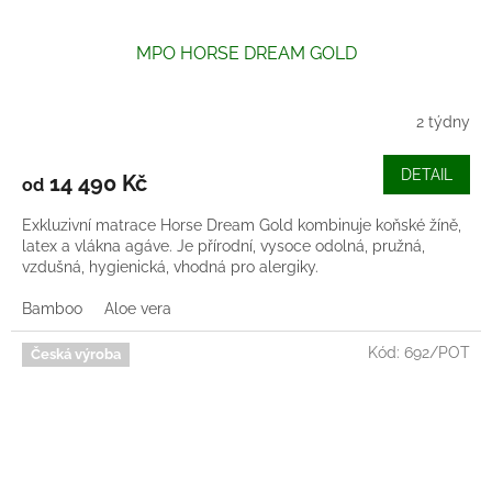
MPO HORSE DREAM GOLD
2 týdny
DETAIL
14 490 Kč
od
Exkluzivní matrace Horse Dream Gold kombinuje koňské žíně,
latex a vlákna agáve. Je přírodní, vysoce odolná, pružná,
vzdušná, hygienická, vhodná pro alergiky.
Bamboo
Aloe vera
Kód:
692/POT
Česká výroba