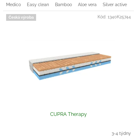
Medico
Easy clean
Bamboo
Aloe vera
Silver active
Z
Kód:
1340K25744
Česká výroba
CUPRA Therapy
3-4 týdny