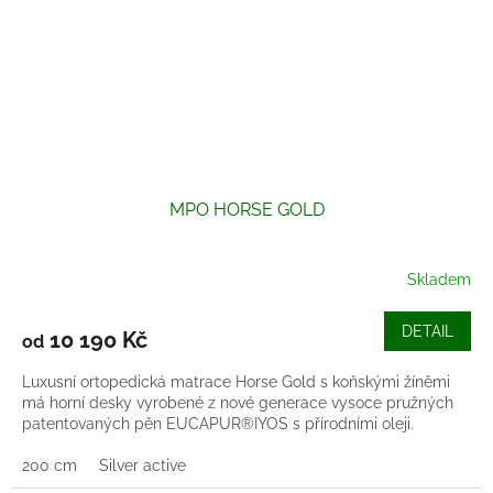
MPO HORSE GOLD
Skladem
DETAIL
10 190 Kč
od
Luxusní ortopedická matrace Horse Gold s koňskými žíněmi
má horní desky vyrobené z nové generace vysoce pružných
patentovaných pěn EUCAPUR®IYOS s přírodními oleji.
200 cm
Silver active