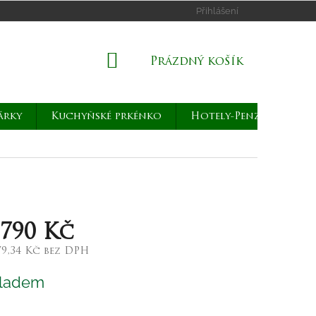
Přihlášení
NÁKUPNÍ
Prázdný košík
KOŠÍK
árky
Kuchyňské prkénko
Hotely-Penziony
 790 Kč
79,34 Kč bez DPH
rná
ladem
a: