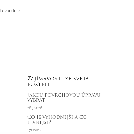
 Levandule
Zajímavosti ze sveta
postelí
Jakou povrchovou úpravu
vybrat
28.5.2026
Co je výhodnější a co
levnější?
17.2.2026