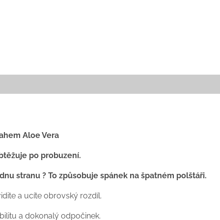
sahem Aloe Vera
obtěžuje po probuzení.
dnu stranu ? To způsobuje spánek na špatném polštáři.
idite a ucíte obrovský rozdíl.
abilitu a dokonalý odpočinek.