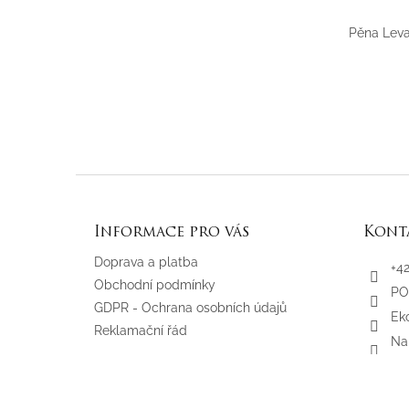
Pěna Leva
Z
á
p
Informace pro vás
Kont
a
t
Doprava a platba
+4
í
Obchodní podmínky
PO
GDPR - Ochrana osobních údajů
Eko
Reklamační řád
Na