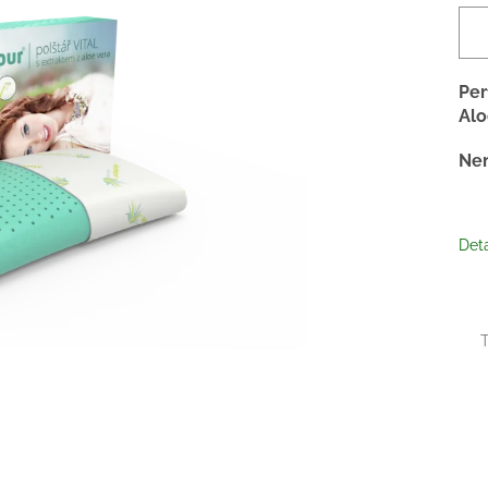
Per
Alo
Nen
Deta