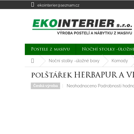
Přejít
ekointerier@seznam.cz
na
obsah
Postele z masivu
Noční stolky -úložn
Domů
Noční stolky -úložné boxy
Komody
polštářek HERBAPUR A V
Průměrné
Neohodnoceno
Podrobnosti hodn
Česká výroba
hodnocení
produktu
je
0,0
z
5
hvězdiček.