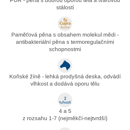
PUR - pěna s dobrou oporou těla a tvarovou
stálostí
Paměťová pěna s obsahem molekul mědi -
antibakteriální pěna s termoregulačními
schopnostmi
Koňské žíně - lehká prodyšná deska, odvádí
vlhkost a dodává oporu tělu
4 a 5
z rozsahu 1-7 (nejměkčí-nejtvrdší)