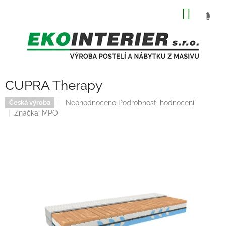
Přejít
NÁKUP
na
obsah
KOŠÍK
CUPRA Therapy
Průměrné
Neohodnoceno
Podrobnosti hodnocení
Česká výroba
hodnocení
Značka:
MPO
produktu
je
0,0
z
5
hvězdiček.