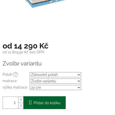
od
14 290 Kč
od
11 809,92 Kč
bez DPH
Měrná
Zvolte variantu
cena:
Potah
?
matrace
výška matrace
Přidat do košíku