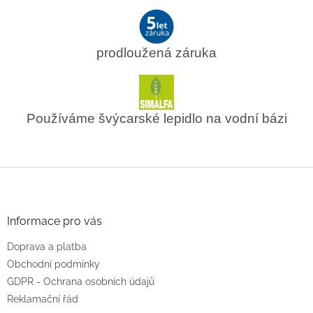
prodloužená záruka
Používáme švýcarské lepidlo na vodní bázi
Z
á
p
a
Informace pro vás
t
Doprava a platba
í
Obchodní podmínky
GDPR - Ochrana osobních údajů
Reklamační řád