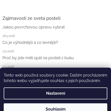
Zajímavosti ze sveta postelí
Jakou povrchovou úpravu vybrat
28.5.2026
Co je výhodnější a co levnější?
17.2.2026
Proč by jste měli spát na posteli z buku
23.1.2026
Tento web používá soubory cookie. Dalším procházením
ARCHIV
tohoto webu vyjadřujete souhlas s jejich používáním.
Nastavení
Vytvořil Shoptet
Souhlasím
Copyright 2026
Ekointerier s.r.o.
. Všechna práva vyhrazena.