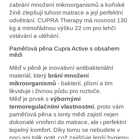
zabrání množení mikroorganismů a koňské
žíně zlepšují tuhost matrace a její perfektní
odvětrání. CUPRA Therapy má nosnost 130
kg a mimořádnou výšku 22 cm pro lehčí
vstávání a uléhání.
Paměťová pěna Cupra Active s obsahem
mědi
Měď v pěně je inovativní antibakteriální
materiál, který
brání množení
mikroorganismů
- bakterií, plísní a tím
likviduje i živnou půdu pro roztoče.
Měď je prvek s
výbornými
termoregulačními vlastnostmi
, proto vám
paměťová pěna s ionty mědi zajistí nejen
dokonalé vnoření do matrace, ale i perfektní
tepelný komfort. Díky tomu se nebudete v
noci ani tolik potit, což zajišťuje lepší hygienu