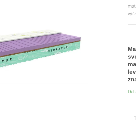
mat
výš
Ma
sv
ma
le
zn
Deta