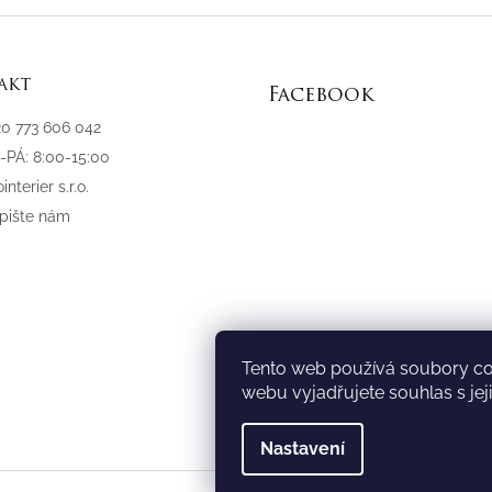
akt
Facebook
20 773 606 042
-PÁ: 8:00-15:00
interier s.r.o.
pište nám
Tento web používá soubory co
webu vyjadřujete souhlas s jej
Nastavení