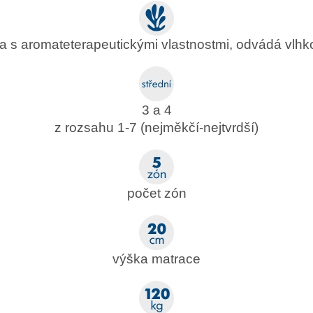
a s aromateterapeutickými vlastnostmi, odvádá vlhk
3 a 4
z rozsahu 1-7 (nejměkčí-nejtvrdší)
počet zón
výška matrace