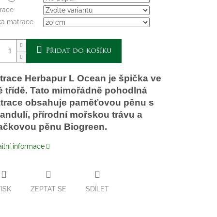
race
ka matrace
Přidat do košíku
trace Herbapur L Ocean je špička ve
é třídě. Tato mimořádně pohodlná
trace obsahuje paměťovou pěnu s
vandulí, přírodní mořskou trávu a
ačkovou pěnu Biogreen.
ilní informace
TISK
ZEPTAT SE
SDÍLET