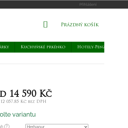
Přihlášení
NÁKUPNÍ
Prázdný košík
KOŠÍK
árky
Kuchyňské prkénko
Hotely-Penziony
od
14 590 Kč
d
12 057,85 Kč
bez DPH
rná
olte variantu
a:
ah
?