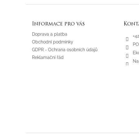
Z
á
p
Informace pro vás
Kont
a
t
Doprava a platba
+4
í
Obchodní podmínky
PO
GDPR - Ochrana osobních údajů
Eko
Reklamační řád
Na