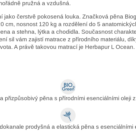
mimořádně pružná a vzdušná.
ní jako čerstvě pokosená louka. Značková pěna Biog
 20 cm, nosnost 120 kg a rozdělení do 5 anatomickýc
lena a stehna, lýtka a chodidla. Současnost charakteri
ní sil vám zajistí matrace z přírodního materiálu, dí
života. A právě takovou matrací je Herbapur L Ocean.
 přizpůsobivý pěna s přírodními esenciálními oleji z
dokanale prodyšná a elastická pěna s esenciálními 