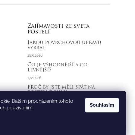
Zajímavosti ze sveta
postelí
Jakou povrchovou úpravu
vybrat
28.5.2026
Co je výhodnější a co
levnější?
17.2.2026
Proč by jste měli spát na
posteli z buku
23.1.2026
okie. Dalším procházením tohoto
Souhlasím
ich používáním.
ARCHIV