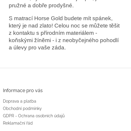
pružné a dobře prodyšné.
S matrací Horse Gold budete mít spánek,
který je nad zlato! Celou noc se můžete těšit
z kontaktu s přírodním materiálem -
koňskými žíněmi - i z neobyčejného pohodlí
a úlevy pro vaše záda.
Z
á
p
a
Informace pro vás
t
Doprava a platba
í
Obchodní podmínky
GDPR - Ochrana osobních údajů
Reklamační řád