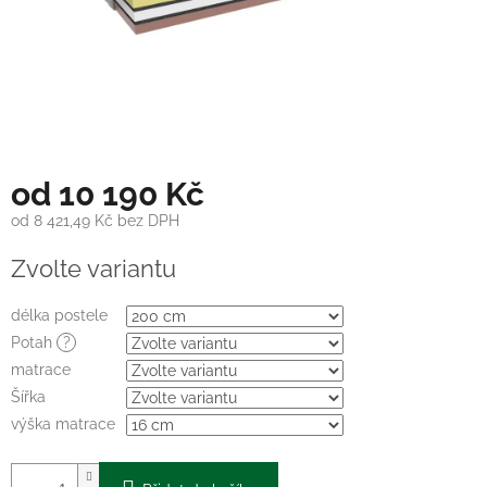
od
10 190 Kč
od
8 421,49 Kč
bez DPH
Měrná
Zvolte variantu
cena:
délka postele
Potah
?
matrace
Šířka
výška matrace