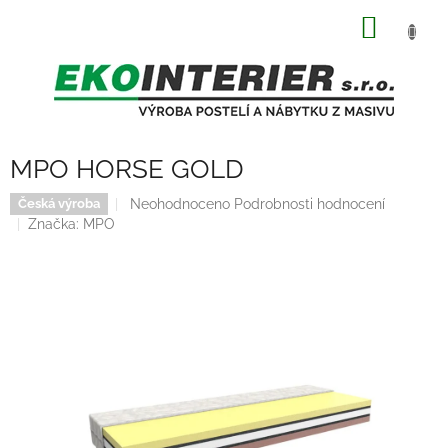
Přejít
NÁKUP
na
obsah
KOŠÍK
MPO HORSE GOLD
Průměrné
Neohodnoceno
Podrobnosti hodnocení
Česká výroba
hodnocení
Značka:
MPO
produktu
je
0,0
z
5
hvězdiček.