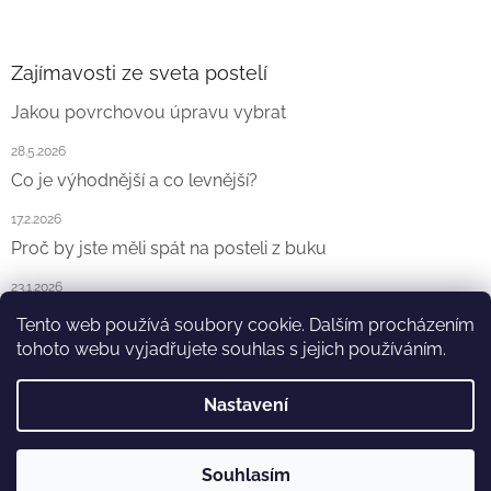
Zajímavosti ze sveta postelí
Jakou povrchovou úpravu vybrat
28.5.2026
Co je výhodnější a co levnější?
17.2.2026
Proč by jste měli spát na posteli z buku
23.1.2026
Tento web používá soubory cookie. Dalším procházením
ARCHIV
tohoto webu vyjadřujete souhlas s jejich používáním.
Nastavení
Vytvořil Shoptet
Souhlasím
Copyright 2026
Ekointerier s.r.o.
. Všechna práva vyhrazena.