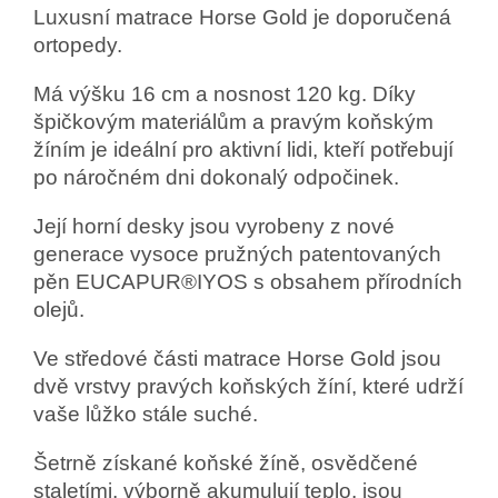
Luxusní matrace Horse Gold je doporučená
ortopedy.
Má výšku 16 cm a nosnost 120 kg. Díky
špičkovým materiálům a pravým koňským
žíním je ideální pro aktivní lidi, kteří potřebují
po náročném dni dokonalý odpočinek.
Její horní desky jsou vyrobeny z nové
generace vysoce pružných patentovaných
pěn EUCAPUR®IYOS s obsahem přírodních
olejů.
Ve středové části matrace Horse Gold jsou
dvě vrstvy pravých koňských žíní, které udrží
vaše lůžko stále suché.
Šetrně získané koňské žíně, osvědčené
staletími, výborně akumulují teplo, jsou