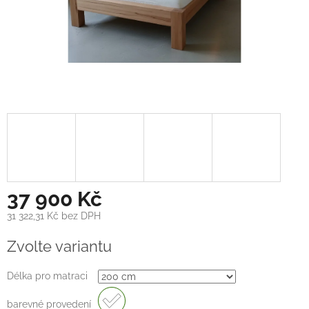
37 900 Kč
31 322,31 Kč bez DPH
Měrná
Zvolte variantu
cena:
Délka pro matraci
barevné provedení