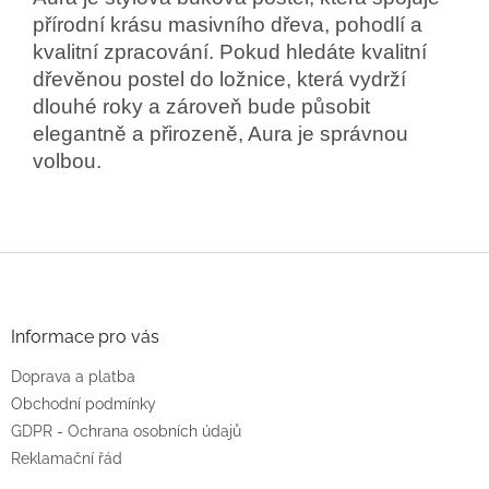
přírodní krásu masivního dřeva, pohodlí a
kvalitní zpracování. Pokud hledáte kvalitní
dřevěnou postel do ložnice, která vydrží
dlouhé roky a zároveň bude působit
elegantně a přirozeně, Aura je správnou
volbou.
Z
á
p
a
Informace pro vás
t
Doprava a platba
í
Obchodní podmínky
GDPR - Ochrana osobních údajů
Reklamační řád