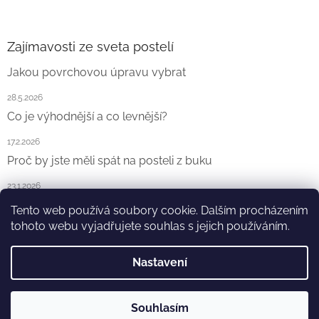
Zajímavosti ze sveta postelí
Jakou povrchovou úpravu vybrat
28.5.2026
Co je výhodnější a co levnější?
17.2.2026
Proč by jste měli spát na posteli z buku
23.1.2026
Tento web používá soubory cookie. Dalším procházením
ARCHIV
tohoto webu vyjadřujete souhlas s jejich používáním.
Nastavení
Vytvořil Shoptet
Souhlasím
Copyright 2026
Ekointerier s.r.o.
. Všechna práva vyhrazena.