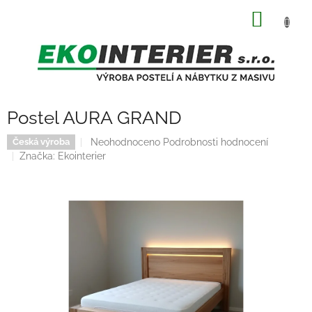
Přejít
NÁKUP
na
obsah
KOŠÍK
Postel AURA GRAND
Průměrné
Neohodnoceno
Podrobnosti hodnocení
Česká výroba
hodnocení
Značka:
Ekointerier
produktu
je
0,0
z
5
hvězdiček.