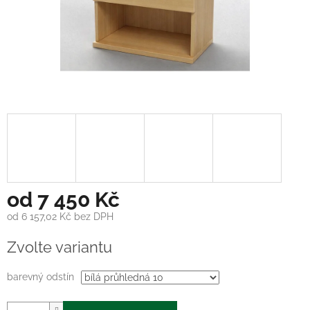
od
7 450 Kč
od
6 157,02 Kč
bez DPH
Měrná
Zvolte variantu
cena:
barevný odstín