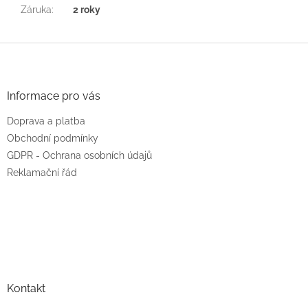
Záruka
:
2 roky
Z
á
p
a
Informace pro vás
t
Doprava a platba
í
Obchodní podmínky
GDPR - Ochrana osobních údajů
Reklamační řád
Kontakt