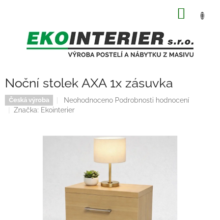
Přejít
NÁKUP
na
obsah
KOŠÍK
Noční stolek AXA 1x zásuvka
Průměrné
Neohodnoceno
Podrobnosti hodnocení
Česká výroba
hodnocení
Značka:
Ekointerier
produktu
je
0,0
z
5
hvězdiček.