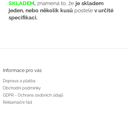
SKLADEM
,
znamená to, že
je skladem
jeden, nebo několik kusů
postele
v určité
specifikaci.
Z
á
p
a
Informace pro vás
t
Doprava a platba
í
Obchodní podmínky
GDPR - Ochrana osobních údajů
Reklamační řád