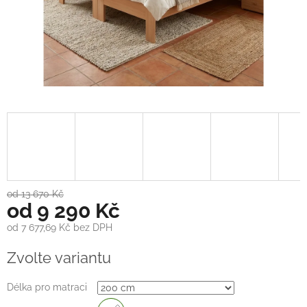
od 13 670 Kč
od
9 290 Kč
od
7 677,69 Kč
bez DPH
Měrná
Zvolte variantu
cena:
Délka pro matraci