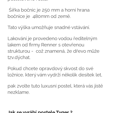
Śířka bočnic je 250 mm a horní hrana
bočnice je 480mm od země.
Tato výška umožňuje snadné vstávání.
Lakování je provedeno vodou ředitelným
lakem od firmy Renner s otevřenou
strukturou - což znamená, že dřevo může
tzv.dýchat.
Pokud chcete opravdový skvost do své
ložnice, který vám vydrží několik desítek let,
pak zvolte tuto luxusní postel, která vás jistě
nezklame.
Jak se vyrábí postele Tyger ?