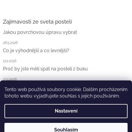
Zajímavosti ze sveta postelí
Jakou povrchovou úpravu vybrat
28.5.2026
Co je výhodnější a co levnější?
17.2.2026
Proč by jste měli spát na posteli z buku
23.1.2026
Tento web používá soubory cookie. Dalším procházením
ARCHIV
tohoto webu vyjadřujete souhlas s jejich používáním.
Nastavení
Vytvořil Shoptet
Souhlasím
Copyright 2026
Ekointerier s.r.o.
. Všechna práva vyhrazena.