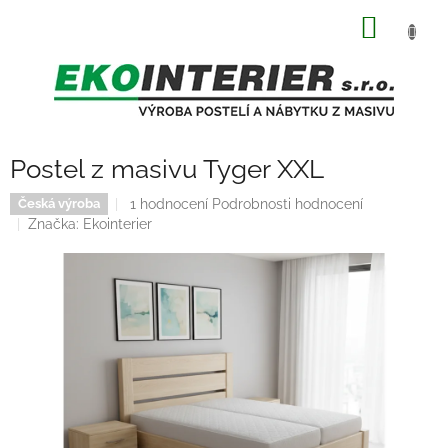
Přejít
NÁKUP
na
obsah
KOŠÍK
Postel z masivu Tyger XXL
Průměrné
1 hodnocení
Podrobnosti hodnocení
Česká výroba
hodnocení
Značka:
Ekointerier
produktu
je
5,0
z
5
hvězdiček.