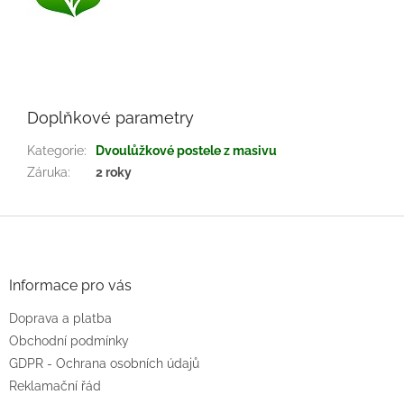
Doplňkové parametry
Kategorie
:
Dvoulůžkové postele z masivu
Záruka
:
2 roky
Z
á
p
a
Informace pro vás
t
Doprava a platba
í
Obchodní podmínky
GDPR - Ochrana osobních údajů
Reklamační řád