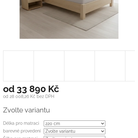
od
33 890 Kč
od
28 008,26 Kč
bez DPH
Měrná
Zvolte variantu
cena:
Délka pro matraci
barevné provedení