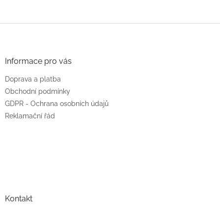
Z
á
p
a
Informace pro vás
t
Doprava a platba
í
Obchodní podmínky
GDPR - Ochrana osobních údajů
Reklamační řád
Kontakt