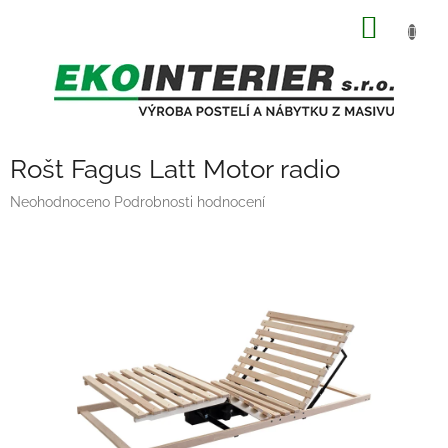
Přejít
NÁKUP
na
obsah
KOŠÍK
Rošt Fagus Latt Motor radio
Průměrné
Neohodnoceno
Podrobnosti hodnocení
hodnocení
produktu
je
0,0
z
5
hvězdiček.