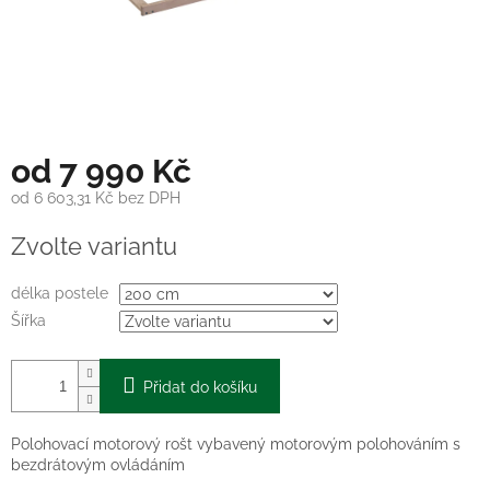
od
7 990 Kč
od
6 603,31 Kč
bez DPH
Měrná
Zvolte variantu
cena:
délka postele
Šířka
Přidat do košíku
Polohovací motorový rošt vybavený motorovým polohováním s
bezdrátovým ovládáním