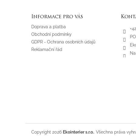
Z
á
p
Informace pro vás
Kont
a
t
Doprava a platba
+4
í
Obchodní podmínky
PO
GDPR - Ochrana osobních údajů
Eko
Reklamační řád
Na
Copyright 2026
Ekointerier s.r.o.
. Všechna práva vyhr