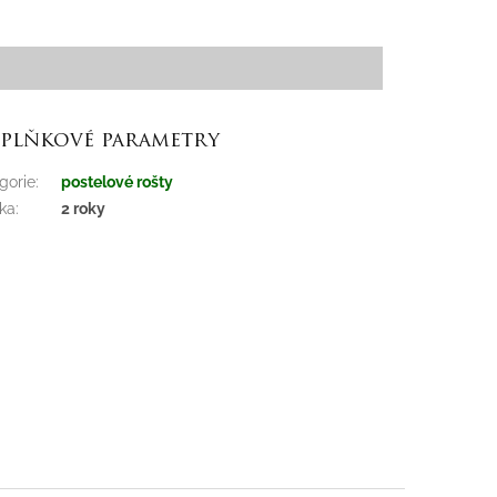
plňkové parametry
gorie
:
postelové rošty
ka
:
2 roky