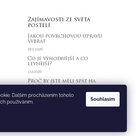
Zajímavosti ze sveta
postelí
Jakou povrchovou úpravu
vybrat
28.5.2026
Co je výhodnější a co
levnější?
17.2.2026
Proč by jste měli spát na
posteli z buku
23.1.2026
okie. Dalším procházením tohoto
Souhlasím
ich používáním.
ARCHIV