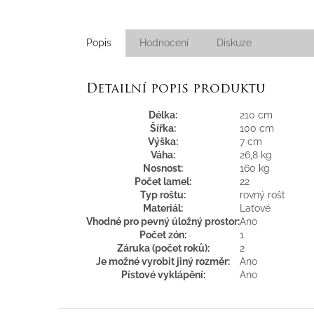
Popis
Hodnocení
Diskuze
Detailní popis produktu
Délka:
210 cm
Šířka:
100 cm
Výška:
7 cm
Váha:
26,8 kg
Nosnost:
160 kg
Počet lamel:
22
Typ roštu:
rovný rošt
Materiál:
Laťové
Vhodné pro pevný úložný prostor:
Ano
Počet zón:
1
Záruka (počet roků):
2
Je možné vyrobit jiný rozměr:
Ano
Pístové vyklápění:
Ano