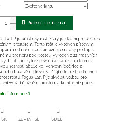
a
Přidat do košíku
s Latt P je praktický rošt, který je ideální pro postele
ložným prostorem. Tento rošt je vybaven pístovým
lápěním od nohou, což umožňuje snadný přístup k
žnému prostoru pod postelí. Vyroben z 22 masivních
vých latí, poskytuje pevnou a stabilní podporu s
kou nosností až 160 kg. Venkovní bočnice z
veného bukového dřeva zajišťují odolnost a dlouhou
tnost roštu. Fagus Latt P je skvělou volbou pro
tivní využití úložného prostoru a komfortní spánek.
ilní informace
TISK
ZEPTAT SE
SDÍLET