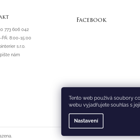
akt
Facebook
20 773 606 042
-PÁ: 8:00-15:00
interier s.r.o.
pište nám
Tento web používá soubory co
webu vyjadřujete souhlas s jej
Nastavení
azena.