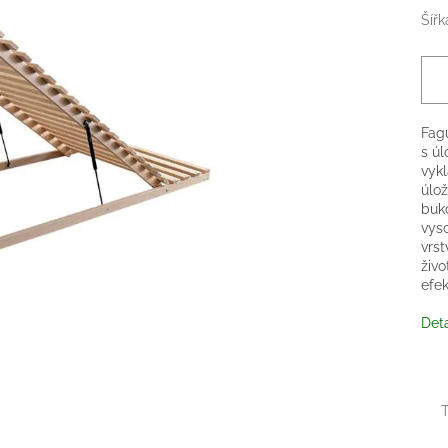
Šířk
Fagu
s ú
vyk
úlo
buko
vyso
vrst
živo
efek
Deta