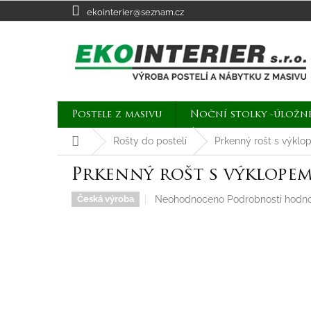
Přejít
ekointerier@seznam.cz
na
obsah
Postele z masivu
Noční stolky -úložn
Domů
Rošty do postelí
Prkenný rošt s výklo
Prkenný rošt s výklopem
Průměrné
Neohodnoceno
Podrobnosti hodn
Česká výroba
hodnocení
produktu
je
0,0
z
5
hvězdiček.