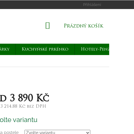
Přihlášení
NÁKUPNÍ
Prázdný košík
KOŠÍK
árky
Kuchyňské prkénko
Hotely-Penziony
od
3 890 Kč
d
3 214,88 Kč
bez DPH
rná
olte variantu
a:
ka postele