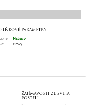
plňkové parametry
gorie
:
Matrace
ka
:
2 roky
Zajímavosti ze sveta
postelí