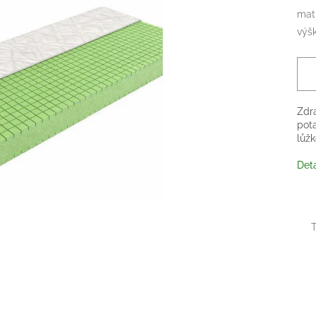
mat
výš
Zdr
pot
lůžk
Deta