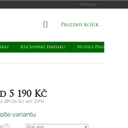
Přihlášení
NÁKUPNÍ
Prázdný košík
KOŠÍK
árky
Kuchyňské prkénko
Hotely-Penziony
od
5 190 Kč
d
4 289,26 Kč
bez DPH
rná
olte variantu
a:
ah
?