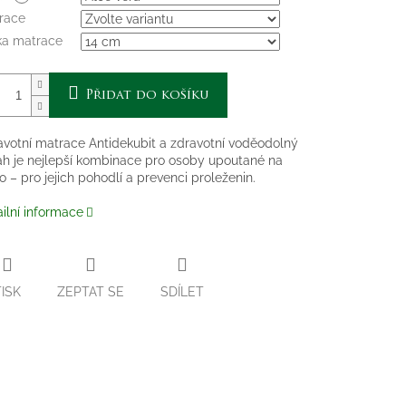
race
ka matrace
Přidat do košíku
avotní matrace Antidekubit a zdravotní voděodolný
ah je nejlepší kombinace pro osoby upoutané na
o – pro jejich pohodlí a prevenci proleženin.
ilní informace
TISK
ZEPTAT SE
SDÍLET