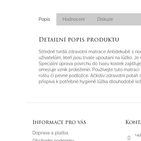
Popis
Hodnocení
Diskuze
Detailní popis produktu
Středně tvrdá zdravotní matrace Antidekubit s n
uživatelům, kteří jsou trvale upoutaní na lůžko. J
Speciální úprava povrchu do tvaru kostek zajišťuje
omezuje vznik proleženin. Používejte tuto matra
roštu či pevné podložce. Ačkoliv zdravotní potah
přispívá k potřebné hygieně lůžka dlouhodobě lež
Z
á
p
Informace pro vás
Kont
a
t
Doprava a platba
+4
í
Obchodní podmínky