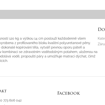
Do
osností 120 kg a výškou 14 cm poslouží každodenně všem
Kate
e vyrobena z profilovaného bloku kvalitní polyuretanové pěny.
Záru
 dokonalé kopírování těla, vytváří pevnou oporu páteři a
ci v kombinaci se zdravotním voděodolným potahem, uloženou na
 odolává vodě, propouští páry a umožňuje matraci dýchat, čímž
ících.
akt
Facebook
20 773 606 042